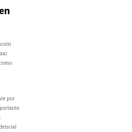
 en
ación
za)
í como
nte por
mportante
s
edencial