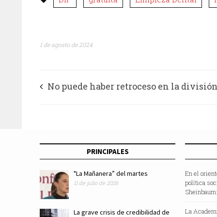
1 de agosto de 2024
No puede haber retroceso en la divisió
poderes: Lomelí
PRINCIPALES
"La Mañanera” del martes
En el orien
política so
11 de julio de 2026
Sheinbaum:
La Academi
La grave crisis de credibilidad de