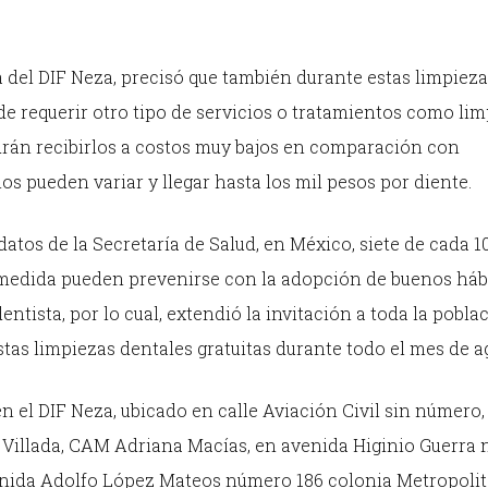
 del DIF Neza, precisó que también durante estas limpieza
de requerir otro tipo de servicios o tratamientos como li
odrán recibirlos a costos muy bajos en comparación con
s pueden variar y llegar hasta los mil pesos por diente.
tos de la Secretaría de Salud, en México, siete de cada 1
n medida pueden prevenirse con la adopción de buenos háb
entista, por lo cual, extendió la invitación a toda la pobla
tas limpiezas dentales gratuitas durante todo el mes de a
en el DIF Neza, ubicado en calle Aviación Civil sin número,
e Villada, CAM Adriana Macías, en avenida Higinio Guerra
venida Adolfo López Mateos número 186 colonia Metropoli