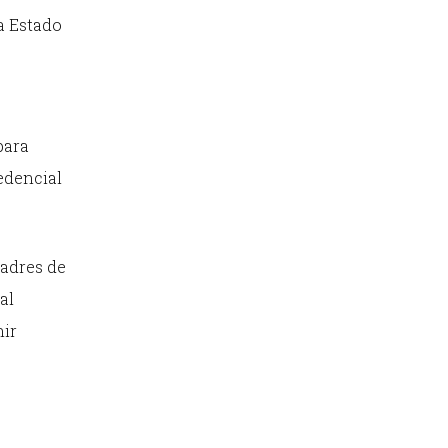
a Estado
para
redencial
padres de
al
nir