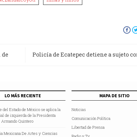
n de
Policía de Ecatepec detiene a sujeto c
de aprehensión por narcome
LO MÁS RECIENTE
MAPA DE SITIO
te del Estado de México se aplica la
Noticias
cial de izquierda de la Presidenta
Comunicación Política
 Armando Quintero
Libertad de Prensa
a Mexicana De Artes y Ciencias
Radio y Tv