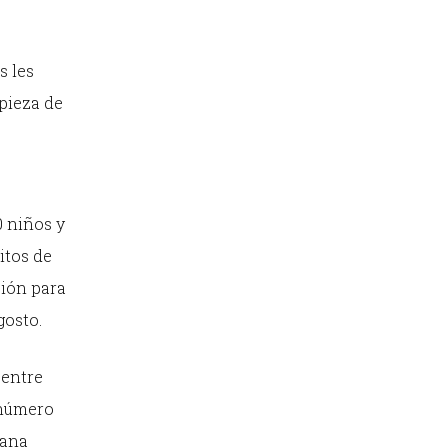
s les
mpieza de
0 niños y
itos de
ción para
gosto.
 entre
 número
tana