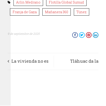
Arlín Medrano
Flotilla Global Sumud
Franja de Gaza
Mañanera 360
Túnez
9 de septiembre de 2025
La vivienda no es
Tláhuac da la
un negocio, es un
bienvenida a la
derecho, y tenemos
Olimpiada Nacional
que ser
Indígena 2025