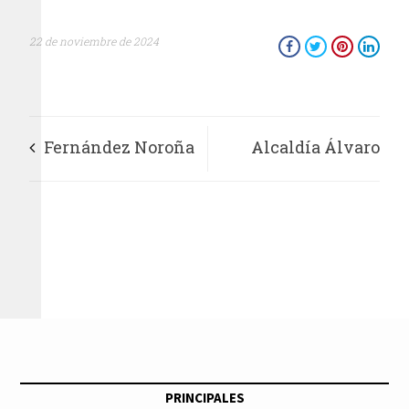
22 de noviembre de 2024
Fernández Noroña
Alcaldía Álvaro
llega a la UNAM
Obregón e iniciativa
para dialogarsobre el
privada unen
poder judicial y la
esfuerzos para
soberanía popular
apoyar a sectores
vulnerables
PRINCIPALES