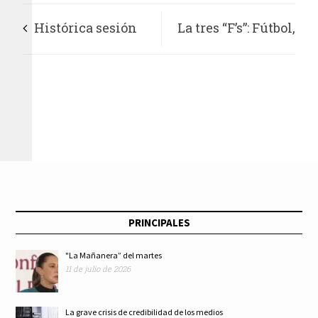
Histórica sesión
La tres “F’s”: Fútbol,
en la SCJN: validan
fiesta y “feria”
penas contra
feminicidio y
protegen a menores
en litigios
PRINCIPALES
familiares
"La Mañanera” del martes
11 de julio de 2026
La grave crisis de credibilidad de los medios