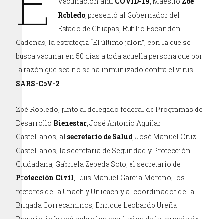
E
Vacunación anti
COVID-19
, Maestro
Zoé
Robledo
, presentó al Gobernador del
Estado de Chiapas, Rutilio Escandón
Cadenas, la estrategia “El último jalón”, con la que se
busca vacunar en 50 días a toda aquella persona que por
la razón que sea no se ha inmunizado contra el virus
SARS-CoV-2
.
Zoé Robledo, junto al delegado federal de Programas de
Desarrollo
Bienestar
, José Antonio Aguilar
Castellanos; al
secretario de Salud
, José Manuel Cruz
Castellanos; la secretaria de Seguridad y Protección
Ciudadana, Gabriela Zepeda Soto; el secretario de
Protección Civil
, Luis Manuel García Moreno; los
rectores de la Unach y Unicach y al coordinador de la
Brigada Correcaminos, Enrique Leobardo Ureña
Bogarín, informó sobre los resultados de la jornada de