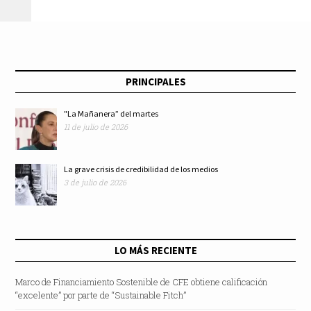
gala mexicana en el
Centro Cultural
PRINCIPALES
Mexiquense
"La Mañanera” del martes
11 de julio de 2026
Bicentenario
La grave crisis de credibilidad de los medios
3 de julio de 2026
LO MÁS RECIENTE
Marco de Financiamiento Sostenible de CFE obtiene calificación
“excelente” por parte de “Sustainable Fitch”