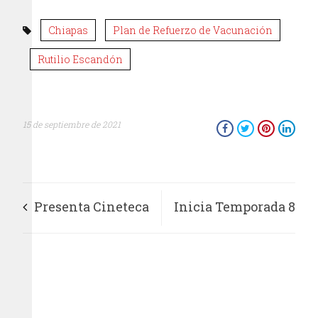
Chiapas
Plan de Refuerzo de Vacunación
Rutilio Escandón
15 de septiembre de 2021
Presenta Cineteca
Inicia Temporada 8
Mexiquense Ciclo
de la Orquesta
de Cine rumbo al
Filarmonica
Ariel 2021
Mexiquense con