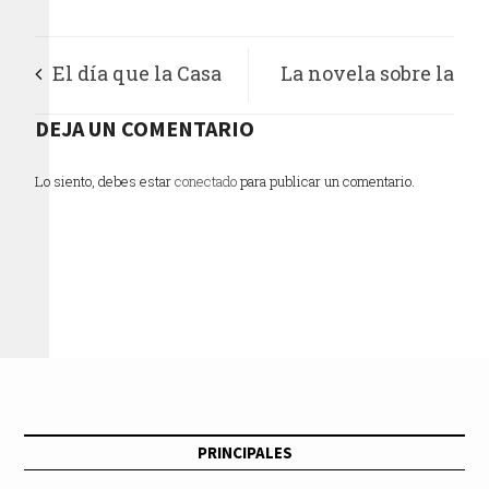
El día que la Casa
La novela sobre la
Blanca apagó sus
DEJA UN COMENTARIO
mujer que conquistó
luces
a Napoleón
Lo siento, debes estar
conectado
para publicar un comentario.
PRINCIPALES