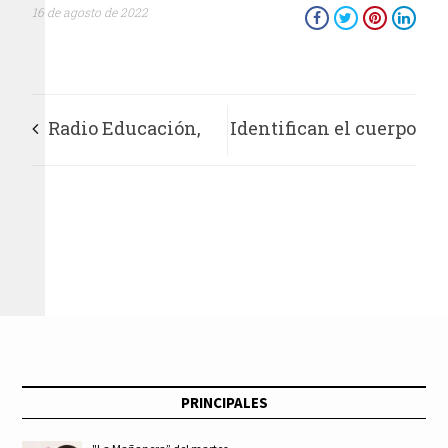
16 de agosto de 2022
Radio Educación,
Identifican el cuerpo
invitada de la 24
del periodista Juan
Feria Internacional
Arjón López,
del Libro Coahuila
desaparecido el 9 de
2022
agosto en Sonora
PRINCIPALES