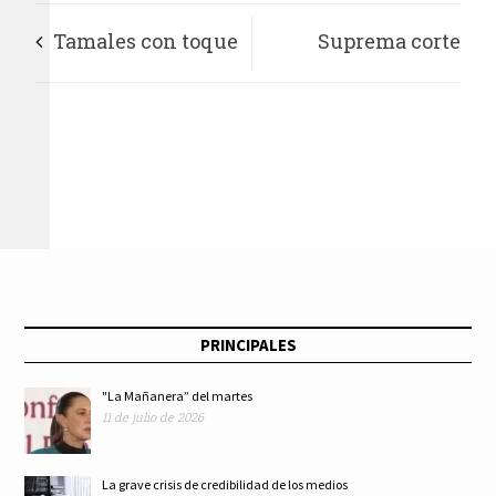
Tamales con toque
Suprema corte
jalisciense
invalida
disposiciones de la
Ley de
Responsabilidades
Administrativas del
PRINCIPALES
Estado de Nuevo
"La Mañanera” del martes
11 de julio de 2026
León
La grave crisis de credibilidad de los medios