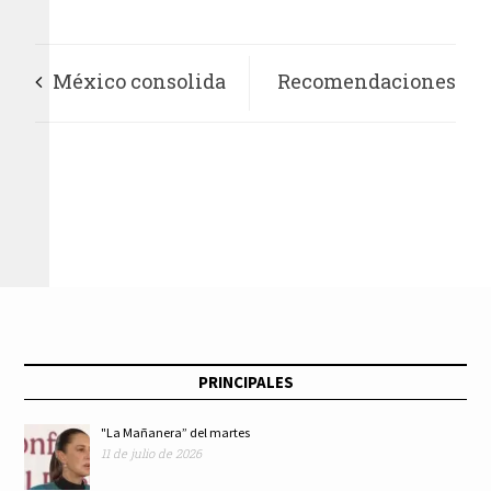
México consolida
Recomendaciones
posición entre los
de Año Nuevo
cinco países más
peligrosos para el
periodismo en el
mundo en 2020: RSF
PRINCIPALES
"La Mañanera” del martes
11 de julio de 2026