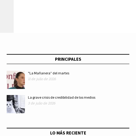
Tercer Informe
mayores en los
Presidencial
medios
estigmatizan la
vejez
PRINCIPALES
"La Mañanera” del martes
11 de julio de 2026
La grave crisis de credibilidad de los medios
3 de julio de 2026
LO MÁS RECIENTE