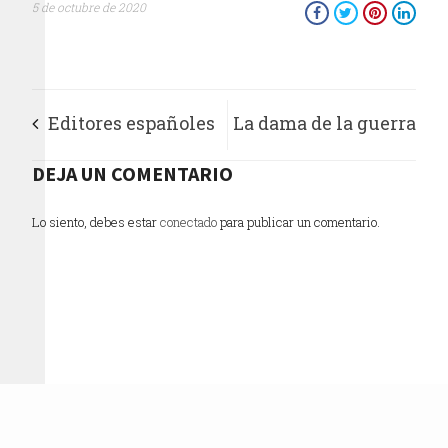
5 de octubre de 2020
Editores españoles
La dama de la guerra
reconocen a Isabel
DEJA UN COMENTARIO
Allende con el
Lo siento, debes estar
conectado
para publicar un comentario.
Premio Liber 2020