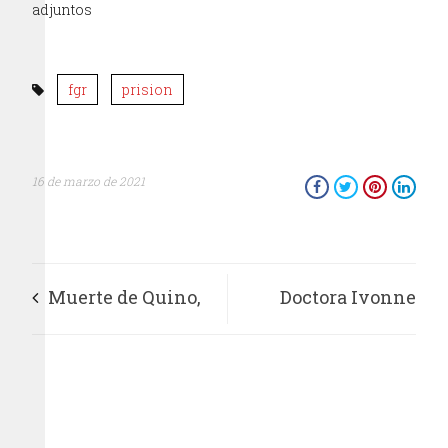
adjuntos
fgr
prision
16 de marzo de 2021
Muerte de Quino,
Doctora Ivonne
adiós al editorialista
Mejía, líder en el
social
IMSS que trabaja por
mejorar la calidad de