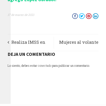
17 de marzo de 2021
Realiza IMSS en
Mujeres al volante
Campeche
DEJA UN COMENTARIO
en Ecatepec, se
reconstrucción
gradúan en escuela
Lo siento, debes estar
conectado
para publicar un comentario.
mandibular a
de manejo
adolescente con
traumatismo facial