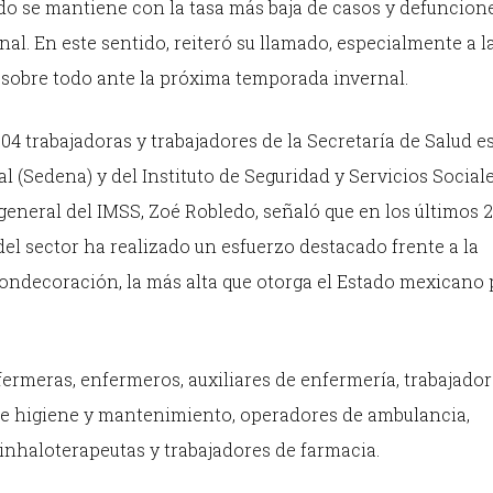
do se mantiene con la tasa más baja de casos y defuncione
l. En este sentido, reiteró su llamado, especialmente a l
, sobre todo ante la próxima temporada invernal.
104 trabajadoras y trabajadores de la Secretaría de Salud es
al (Sedena) y del Instituto de Seguridad y Servicios Social
r general del IMSS, Zoé Robledo, señaló que en los últimos
 del sector ha realizado un esfuerzo destacado frente a la
Condecoración, la más alta que otorga el Estado mexicano 
ermeras, enfermeros, auxiliares de enfermería, trabajado
de higiene y mantenimiento, operadores de ambulancia,
, inhaloterapeutas y trabajadores de farmacia.