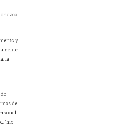
econozca
omento y
olamente
a: la
ado
ermas de
personal
ad; “me