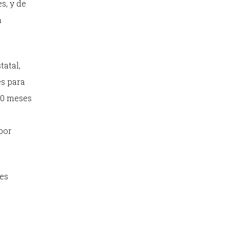
s, y de
a
tatal,
es para
 20 meses
por
res