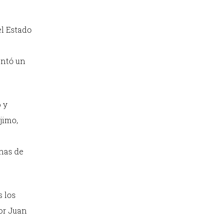
el Estado
entó un
 y
jimo,
enas de
 los
tor Juan