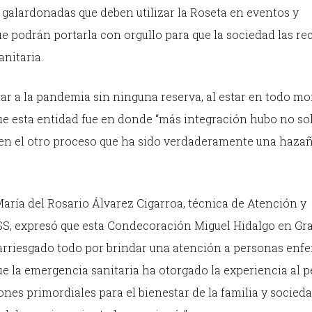
s galardonadas que deben utilizar la Roseta en eventos y
ue podrán portarla con orgullo para que la sociedad las r
nitaria.
ar a la pandemia sin ninguna reserva, al estar en todo m
que esta entidad fue en donde “más integración hubo no s
 en el otro proceso que ha sido verdaderamente una hazañ
aría del Rosario Álvarez Cigarroa, técnica de Atención y
SS, expresó que esta Condecoración Miguel Hidalgo en Gr
ha arriesgado todo por brindar una atención a personas enf
ue la emergencia sanitaria ha otorgado la experiencia al 
iones primordiales para el bienestar de la familia y socied