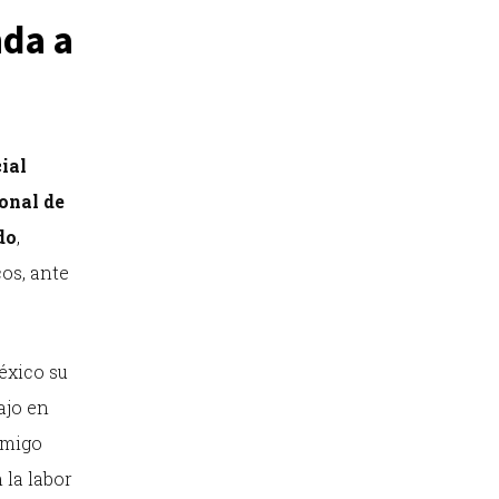
nda a
ial
onal de
do
,
os, ante
éxico su
ajo en
emigo
 la labor