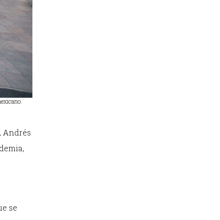
mexicano.
a, Andrés
ndemia,
ue se