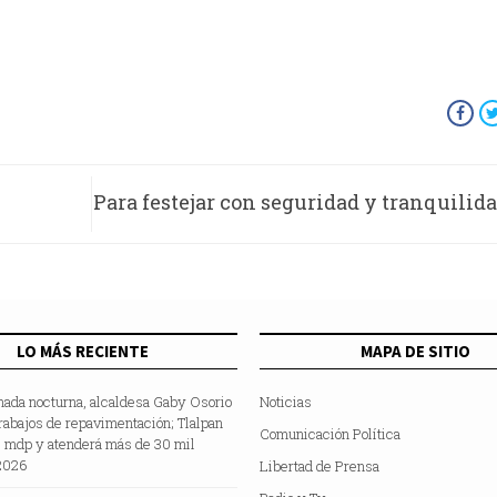
Para festejar con seguridad y tranquilid
ntivo
ley seca en Nezahualcóyotl el 15
septi
LO MÁS RECIENTE
MAPA DE SITIO
nada nocturna, alcaldesa Gaby Osorio
Noticias
rabajos de repavimentación; Tlalpan
Comunicación Política
5 mdp y atenderá más de 30 mil
2026
Libertad de Prensa