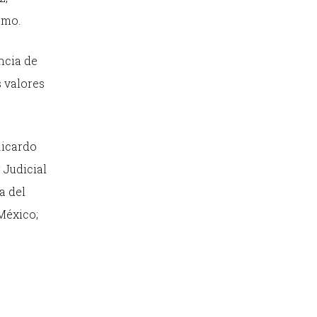
smo.
ncia de
 valores
Ricardo
 Judicial
a del
México;