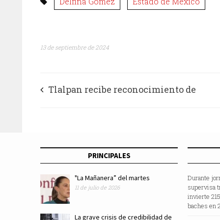
Delfina Gómez
Estado de México
13 de septiembre de 2024
Tlalpan recibe reconocimiento de
reforestemos México por mantener disti
como “Ciudad Árbol”
PRINCIPALES
"La Mañanera” del martes
Durante jor
supervisa t
11 de julio de 2026
invierte 21
baches en 
La grave crisis de credibilidad de