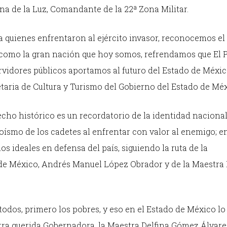
na de la Luz, Comandante de la 22ª Zona Militar.
quienes enfrentaron al ejército invasor, reconocemos el 
 como la gran nación que hoy somos, refrendamos que El 
 servidores públicos aportamos al futuro del Estado de Méxic
taria de Cultura y Turismo del Gobierno del Estado de Méx
echo histórico es un recordatorio de la identidad nacional
oísmo de los cadetes al enfrentar con valor al enemigo; e
s ideales en defensa del país, siguiendo la ruta de la
de México, Andrés Manuel López Obrador y de la Maestra 
todos, primero los pobres, y eso en el Estado de México lo
stra querida Gobernadora, la Maestra Delfina Gómez Álvare