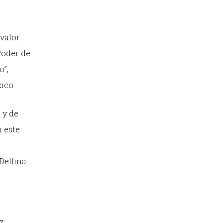
valor
Poder de
o”,
ico.
 y de
n este
Delfina
z,