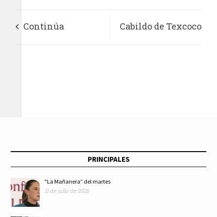
Continúa
Cabildo de Texcoco
Xochimilco con
aprueba
recuperación de
nombramiento de
bienes de dominio
nuevo director de
público
seguridad pública
PRINCIPALES
"La Mañanera” del martes
11 de julio de 2026