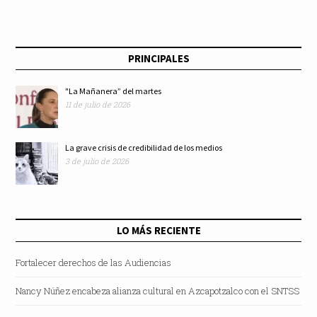
lluvia en Ecatepec
277 vehículos a la
Comisaría con
PRINCIPALES
respaldo federal y
"La Mañanera” del martes
11 de julio de 2026
estatal
La grave crisis de credibilidad de los medios
3 de julio de 2026
LO MÁS RECIENTE
Fortalecer derechos de las Audiencias
Nancy Núñez encabeza alianza cultural en Azcapotzalco con el SNTSS