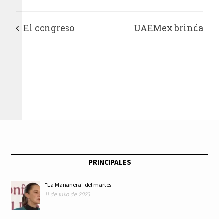
El congreso
UAEMex brinda
capitalino aprobó
atención psicológica
dictámenes en favor
a alumnas afectadas
de mujeres, niñas,
por violencia de
niños y
género
adolescentes, así
PRINCIPALES
como de padres solos
"La Mañanera” del martes
11 de julio de 2026