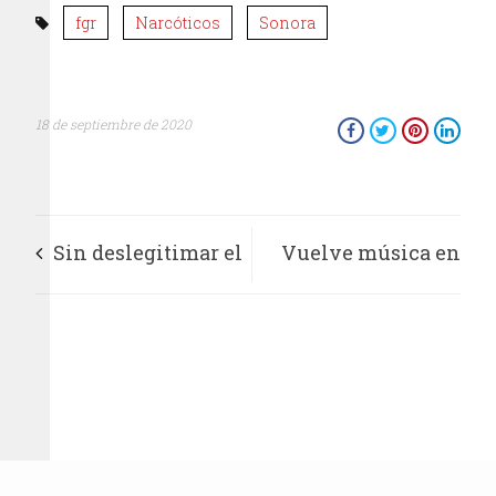
fgr
Narcóticos
Sonora
18 de septiembre de 2020
Sin deslegitimar el
Vuelve música en
movimiento, es
vivo al Edoméx con
momento de
interpretaciones de
fortalecer a la CNDH,
la OSEM
demanda Ricardo