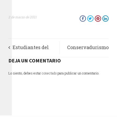
2 de marzo de 2021
Estudiantes del
Conservadurismo
taller de escritura
DEJA UN COMENTARIO
mediático en
creativa de la UAM
Argentina y México,
Lo siento, debes estar
conectado
para publicar un comentario.
homenajean a León-
misma matriz
Portilla