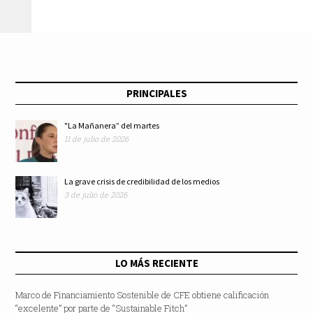
para garantizar a las
de Cultura a No
mujeres y niñas una
Dejarse Amedrentar
vida libre de
por Enrique Gou
PRINCIPALES
violencia en
"La Mañanera” del martes
11 de julio de 2026
Guerrero
La grave crisis de credibilidad de los medios
3 de julio de 2026
LO MÁS RECIENTE
Marco de Financiamiento Sostenible de CFE obtiene calificación
“excelente” por parte de “Sustainable Fitch”