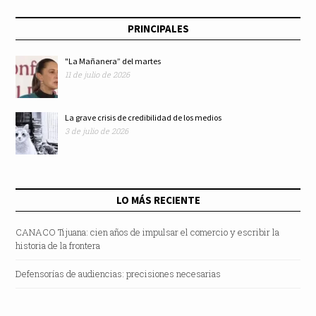
catastróficos con alta
Tribunal Electoral
PRINCIPALES
especialización
del Poder Judicial de
"La Mañanera” del martes
11 de julio de 2026
médica
la Federación
La grave crisis de credibilidad de los medios
3 de julio de 2026
LO MÁS RECIENTE
CANACO Tijuana: cien años de impulsar el comercio y escribir la
historia de la frontera
Defensorías de audiencias: precisiones necesarias