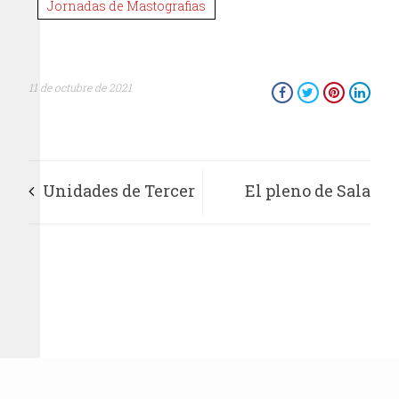
Jornadas de Mastografias
11 de octubre de 2021
Unidades de Tercer
El pleno de Sala
Nivel del IMSS
Superior aprobó por
atienden
unanimidad crear la
padecimientos
Comisión de
agudos y
Fortalecimiento del