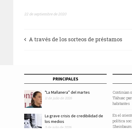
22 de septiembre de 2020
A través de los sorteos de préstamos
personales, el ISSTE ha entregado 12 mil
mdp como apoyo a la reactivación econó
PRINCIPALES
"La Mañanera” del martes
Continúan o
Tláhuac par
11 de julio de 2026
habitantes
En el orien
La grave crisis de credibilidad de
política so
los medios
Sheinbaum:
3 de julio de 2026