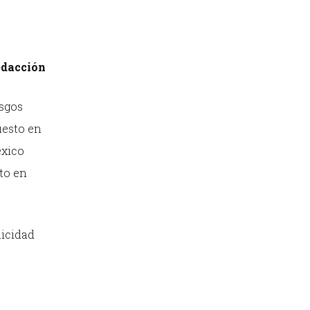
dacción
esgos
uesto en
México
nto en
licidad