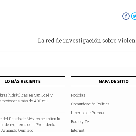
La red de investigación sobre violen
 370
proceso de creación por 
mica
LO MÁS RECIENTE
MAPA DE SITIO
bras hidráulicas en San José y
Noticias
a proteger a más de 400 mil
Comunicación Política
Libertad de Prensa
te del Estado de México se aplica la
Radio y Tv
cial de izquierda de la Presidenta
 Armando Quintero
Internet