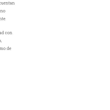
 cuentan
 no
nte.
dad con
,
omo de