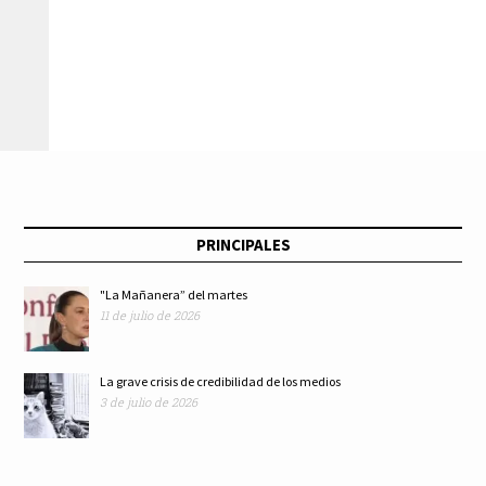
desarrollo de
Buen Fin se llevará a
“Instagram Kids”
cabo del 10 al 16 de
noviembre
PRINCIPALES
"La Mañanera” del martes
11 de julio de 2026
La grave crisis de credibilidad de los medios
3 de julio de 2026