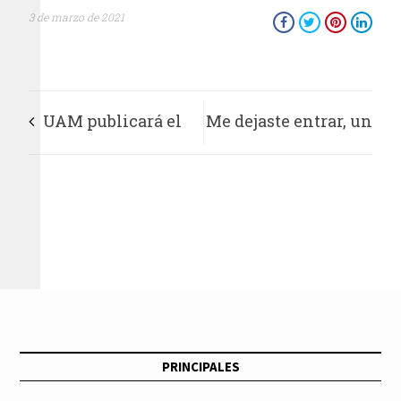
3 de marzo de 2021
UAM publicará el
Me dejaste entrar, un
próximo 7 de marzo
siniestro cuento de
la convocatoria a su
hadas
Primer Proceso de
Admisión 2021
PRINCIPALES